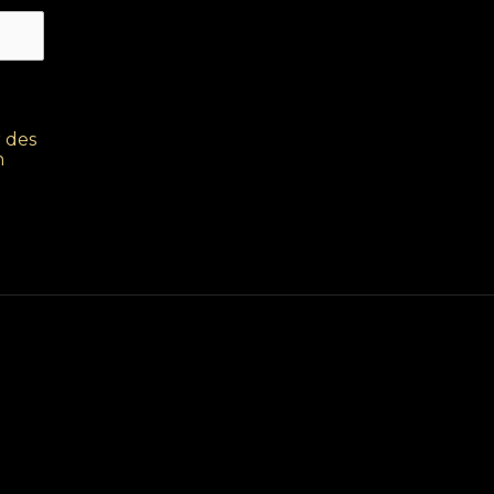
 des
n